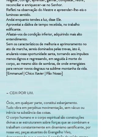
resgatar, corrigir, aprender, ganhar, conquistar, reunir,
reconciliar e enriquecer-se no Senhor.
Refleti na observação do Mestre e apreender-lhe-eis o
luminoso sentido.
Andai enquanto tendes a luz, disse Ele.
Aproveitai a dádiva de tempo recebida, no trabalho
edificante.
Afastai-vos da condição inferior, adquirindo mais alto
entendimento.
Sem os característicos de melhoria e aprimoramento no
ato de marcha, sereis dominados pelas trevas, isto é,
anulareis vossa oportunidade santa, tornando aos impulsos
menos dignos e regressando, em seguida à morte do
corpo, ao mesmo sítio de sombras, de onde emergistes
para vencer novos degraus na sublime montanha da vida.
[Emmanuel | Chico Xavier | Pão Nosso]
– CEM POR UM.
Ócio, em qualquer parte, constitui esbanjamento.
Tudo vibra em perpétua movimentação, sem vácuo ou
inércia na substância das coisas.
O corpo humano e o corpo espiritual são construções
divinas a se estruturarem sobre forças que se combinam e
trabalham constantemente em dinamismo santificante, por
nossa vez, peças atuantes do Evangelho Vivo,