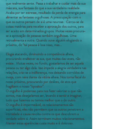
que realmente sente. Passa a trabalhar e cuidar mais da sua
máscara, sua fantasia do que a sua verdadeira realidade.
Acaba por ter estresse, resultado da perda de energia para
alimentar as fantasias orgulhosas. A preocupação com o
que os outros pensam de si é uma neurose. Cerca-se de
coisas matérias para receber a aprovação dos outros, para
ser aceito em determinados grupos. Muitas vezes procura-
se a aprovação de pessoas também orgulhosas. Uma
retroalimenta a outra. Quando ouve alguém elogiando o
próximo, diz “tal pessoa é boa nisso, mas...
Elogia atacando, diminuindo a competência alheia,
procurando enaltecer as sua, que muitas das vezes, não
existe. Muitas vezes, no fundo, gostaríamos de ser aquela
pessoa ou ter algo dela. Isso impede a alegria verdadeira nas
relações, cria-se a indiferença, nos deixando corroídos de
inveja, com raiva diante da vitória alheia. Nos torna fiscal do
nosso próximo, procurando por deslizes, de atos que
fragilizem o nosso “opositor”.
O orgulho é poderoso para nos fazer valorizar o que não
somos, mas desejaríamos ser, levando a sentir e imaginar,
tudo que fazemos ou temos melhor que o do outro.
O orgulho é impermeável, os relacionamentos são
superficiais, eles não permitem que os outros penetrem a
intimidade e causa revolta contra os que descobrem a
verdade sobre si. Assim terminam muitos relacionamentos.
Manter estas aparências custa muito e é doloroso.