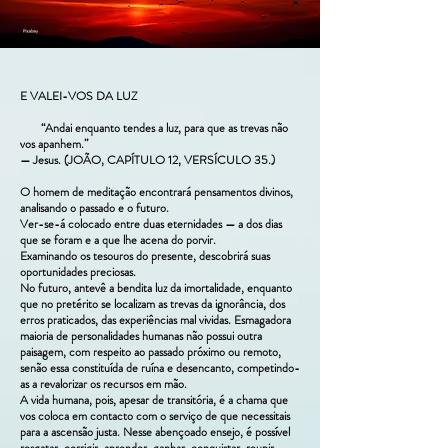
E
VALEI-VOS DA LUZ
“Andai enquanto tendes a luz, para que as trevas não
vos apanhem.”
— Jesus. (JOÃO, CAPÍTULO 12, VERSÍCULO 35.)
O homem de meditação encontrará pensamentos divinos,
analisando o passado e o futuro.
Ver-se-á colocado entre duas eternidades — a dos dias
que se foram e a que lhe acena do porvir.
Examinando os tesouros do presente, descobrirá suas
oportunidades preciosas.
No futuro, antevê a bendita luz da imortalidade, enquanto
que no pretérito se localizam as trevas da ignorância, dos
erros praticados, das experiências mal vividas. Esmagadora
maioria de personalidades humanas não possui outra
paisagem, com respeito ao passado próximo ou remoto,
senão essa constituída de ruína e desencanto, competindo-
as a revalorizar os recursos em mão.
A vida humana, pois, apesar de transitória, é a chama que
vos coloca em contacto com o serviço de que necessitais
para a ascensão justa. Nesse abençoado ensejo, é possível