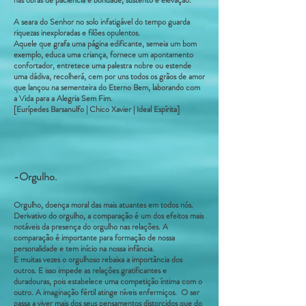
nas obras de paciência e bondade, sustento e elevação.
A seara do Senhor no solo infatigável do tempo guarda
riquezas inexploradas e filões opulentos.
Aquele que grafa uma página edificante, semeia um bom
exemplo, educa uma criança, fornece um apontamento
confortador, entretece uma palestra nobre ou estende
uma dádiva, recolherá, cem por uns todos os grãos de amor
que lançou na sementeira do Eterno Bem, laborando com
a Vida para a Alegria Sem Fim.
[Eurípedes Barsanulfo | Chico Xavier | Ideal Espírita]
-Orgulho.
Orgulho, doença moral das mais atuantes em todos nós.
Derivativo do orgulho, a comparação é um dos efeitos mais
notáveis da presença do orgulho nas relações. A
comparação é importante para formação de nossa
personalidade e tem início na nossa infância.
E muitas vezes o orgulhoso rebaixa a importância dos
outros. E isso impede as relações gratificantes e
duradouras, pois estabelece uma competição íntima com o
outro. A imaginação fértil atinge níveis enfermiços. O ser
passa a viver mais dos seus pensamentos distorcidos que do