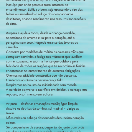
demonstrando que o serviço é condição de saúde eterna.
Insculpe por onde passes o rasto luminoso do
entendimento. Edifica o bem, seja escutando o riso dos
felizes ou assinalando o soluço dos companheiros
desditosos, criando rendimento nos tesouros imperecíveis
da alma.
Ampara e ajuda a todos, desde a criança desvalida,
necessitada de arrumo e luz para o coração, até o
peregrino sem teto, hóspede errante das árvores do
caminho.
Conserva por medalhas de mérito os calos nas mãos que
abençoam servindo, a fadiga nos músculos que auxiliam
com entusiasmo, o suor na fronte que colabora pela
felicidade de todos os rasgões que te recordam as feridas
encontradas no cumprimento de austeras obrigações.
Oremos na atividade construtiva que não descansa.
Cantemos ao ritmo da perseverança feliz.
Respiremos no hausto da solidariedade sem mescla.
A caridade converte o sacrifício em deleite, o cansaço em
repouso, o sofrimento em euforia.
Ar puro – desfaz as emanações malsãs; água límpida –
dissolve os detritos da sombra; sol matinal – dissipa as
trevas...
Mãos vazias ou cabeça desocupadas denunciam coração
ocioso.
Sê companheiro da aurora, despertando junto com o dia