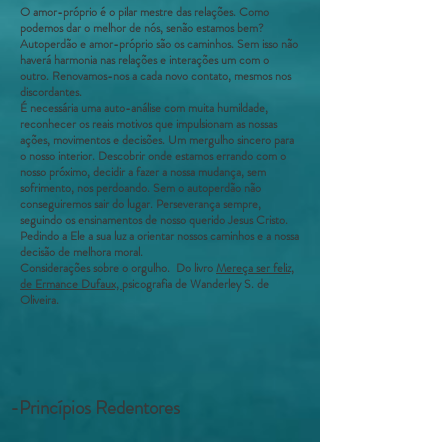
O amor-próprio é o pilar mestre das relações. Como
podemos dar o melhor de nós, senão estamos bem?
Autoperdão e amor-próprio são os caminhos. Sem isso não
haverá harmonia nas relações e interações um com o
outro. Renovamos-nos a cada novo contato, mesmos nos
discordantes.
É necessária uma auto-análise com muita humildade,
reconhecer os reais motivos que impulsionam as nossas
ações, movimentos e decisões. Um mergulho sincero para
o nosso interior. Descobrir onde estamos errando com o
nosso próximo, decidir a fazer a nossa mudança, sem
sofrimento, nos perdoando. Sem o autoperdão não
conseguiremos sair do lugar. Perseverança sempre,
seguindo os ensinamentos de nosso querido Jesus Cristo.
Pedindo a Ele a sua luz a orientar nossos caminhos e a nossa
decisão de melhora moral.
Considerações sobre o orgulho. Do livro
Mereça ser feliz,
de Ermance Dufaux,
psicografia de Wanderley S. de
Oliveira.
-Princípios Redentores