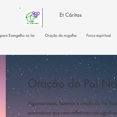
Et Cáritas
 para Evangelho no lar
Oração da migalha
Força espiritual
Oração do Pai No
Algumas vezes, fazemos a oração do Pai No
automático que nem refletimos nos signific