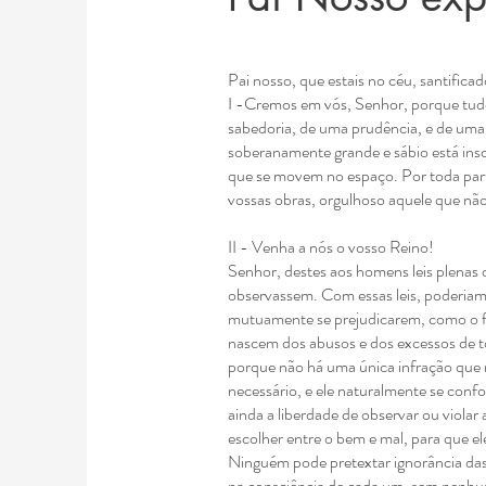
Pai nosso, que estais no céu, santificad
I -Cremos em vós, Senhor, porque tud
sabedoria, de uma prudência, e de uma
soberanamente grande e sábio está ins
que se movem no espaço. Por toda par
vossas obras, orgulhoso aquele que não
II - Venha a nós o vosso Reino!
Senhor, destes aos homens leis
plenas d
observassem. Com essas leis, poderiam 
mutuamente se prejudicarem, como o f
nascem dos abusos e dos excessos de t
porque não há uma única infração que 
necessário,
e ele naturalmente se con
ainda a
liberdade de observar ou violar 
escolher
entre o bem e mal, para que el
Ninguém pode pretextar ignorância das 
na consciência de cada um, sem nenhu