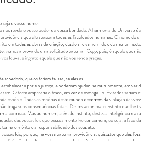
o seja o
vosso nome.
o nos revela o
vosso poder e a vossa bondade. A harmonia do Universo é 
 previdência
que ultrapassam todas as faculdades humanas. O nome de 
crito em todas as
obras da criação, desde a relva humilde e do menor inseto
te, vemos a prova
de uma solicitude paternal. Cego, pois, é aquele que nã
 vos louva, e
ingrato aquele que não vos rende graças.
e sabedoria, que os fariam felizes, se eles as
estabelecer a paz e a
justiça, e poderiam ajudar-se mutuamente, em vez 
azem. O forte ampararia o
fraco, em vez de esmagá-lo. Evitados seriam o
oda espécie. Todas as
misérias deste mundo dec
orrem da
violação das voss
não traga suas
consequências fatais.
Destes ao animal o instinto que lhe tr
forma com isso. Mas ao homem, além
do instinto, destes a inteligência e a r
aquelas das vossas leis que
pessoalmente lhe concernem, ou seja, a faculd
e tenha o mérito e a
responsabilidade dos seus ato.
vossas leis, porque, na
vossa paternal providência, quisestes que elas fo
ma distinção de cultos ou
de nacionalidades. Assim, aqueles que as violam