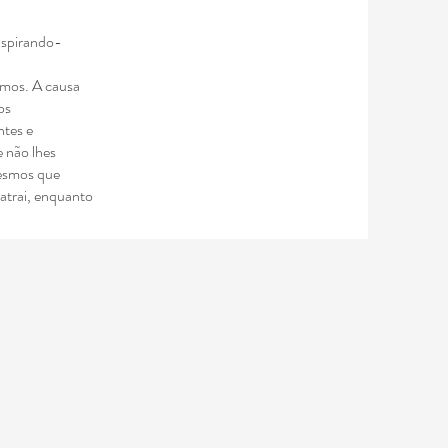
nspirando-
armos. A causa
os
ntes e
e não lhes
mesmos que
 atrai, enquanto