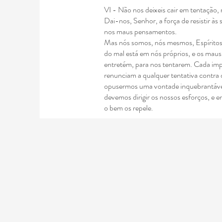
VI - Não nos deixeis cair em tentação, 
Dai-nos, Senhor, a força de resistir à
nos maus pensamentos.
Mas nós somos, nós mesmos, Espíritos
do mal está em nós próprios, e os maus
entretém, para nos tentarem. Cada im
renunciam a qualquer tentativa contra 
opusermos uma vontade inquebrantáve
devemos dirigir os nossos esforços, e e
o
bem os repele.