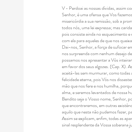
V - Perdoai as nossas dívidas, assim 
Senhor, é uma
ofensa que Vos fazemos
misericórdia a sua remissão, sob a pr
todos nós, uma lei expressa; mas
carid
pois consiste ainda no
esquecimento e 
com ela para
aqueles de que nos queix
Dai-nos, Senhor, a força de sufocar e
nos surpreenda com nenhum desejo de
possamos nos apresentar a Vós inteir
em favor dos seus algozes. (Cap. X).
As
aceitá-las sem murmurar, como
todas 
felicidade eterna, pois
Vós nos disseste
mão que nos fere e
nos humilha, porque
alma, e seremos levantados de nossa h
Bendito seja o Vosso nome, Senhor, p
que encontraremos, em outras existênc
aquilo que nesta não pudemos fazer, 
Assim se explicam, enfim, todas as apa
sinal resplendente da Vossa soberana ju