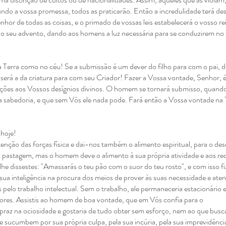
undo a vossa promessa, todos as
praticarão. Então a incredulidade terá de
hor de todas as coisas, e o
primado de vossas leis estabelecerá o vosso re
 o seu advento, dando aos
homens a luz necessária para se conduzirem no
 na Terra como no céu!
Se a submissão é um dever do filho para com o pai, do
será a da criatura para
com seu Criador! Fazer a Vossa vontade, Senhor, é
ações aos Vossos
desígnios divinos. O homem se tornará submisso, quand
a sabedoria, e que sem
Vós ele nada pode. Fará então a Vossa vontade na
 hoje!
nção das forças física e
dai-nos também o alimento espiritual, para o de
ua pastagem, mas o homem deve o
alimento à sua própria atividade e aos re
lhe dissestes: "Amassarás o teu pão com o suor do teu
rosto", e com isso f
a sua inteligência na procura dos meios de prover às
suas necessidade e ate
s pelo trabalho intelectual. Sem o trabalho, ele
permaneceria estacionário 
iores.
Assistis ao homem de boa vontade, que em Vós confia para o
praz na ociosidade e
gostaria de tudo obter sem esforço, nem ao que busc
 sucumbem por sua própria culpa, pela sua
incúria, pela sua imprevidênci