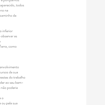
saparecido, todos
ino na
 caminho da
 inferior
 observar as
o
 Terra, como
senvolvimento
cursos da sua
izestes do trabalho
nder ao seu bem-
e não poderia
a o
a ou pela sua