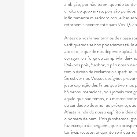
ambição, por não
terem querido conten
direito de queixar-se,
pois são punido
infinitamente misericordioso, e
lhes es
retornem sinceramente para Vós. (Cap.
Antes de nos lamentarmos de nossa sor
verifiquemos se não poderíamos tê-la 
atoleiro, e que de nós depende aplicá-
coragem
e a força de cumpri-la: dai-
Dai-nos pois, Senhor, o pão nosso de c
tem
o direito de reclamar o supérfluo.
Se estiver nos Vossos desígnios prova
justa expiação das faltas que tivermos
há penas imerecidas, pois jamais castig
aquilo que não temos, ou mesmo contr
de caridade e de amor ao próximo, que
Afastai ainda do nosso espírito a ideia 
o homem de bem. Pois já sabemos, graç
faz exceção de ninguém; que a prosper
terríveis revezes, enquanto será eterno