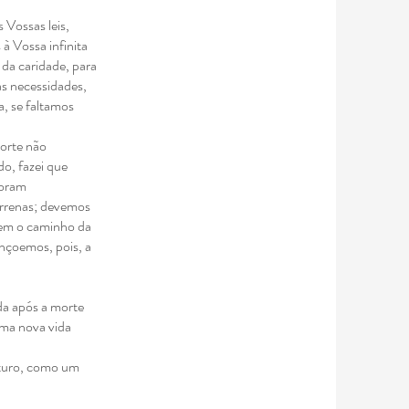
 Vossas leis,
à Vossa infinita
 da caridade, para
s necessidades,
, se faltamos
morte não
o, fazei que
foram
errenas; devemos
rem o caminho da
nçoemos, pois, a
da após a morte
numa nova vida
uturo, como um