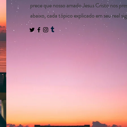
prece que nosso amado Jesus Cristo nos pre
abaixo, cada tópico explicado em seu real sig