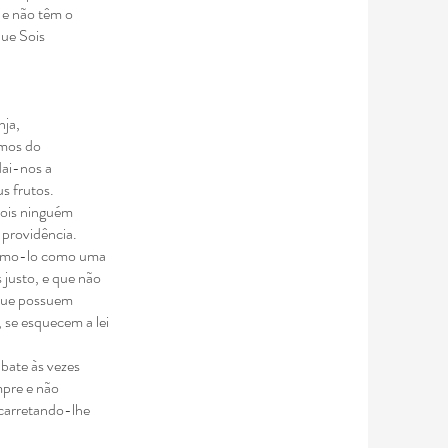
, e não têm o
que Sois
nja,
rmos do
dai-nos a
s frutos.
 pois ninguém
 providência.
itamo-lo como
uma
 justo, e que
não
que
possuem
, se
esquecem a lei
abate às vezes
mpre e não
acarretando-lhe