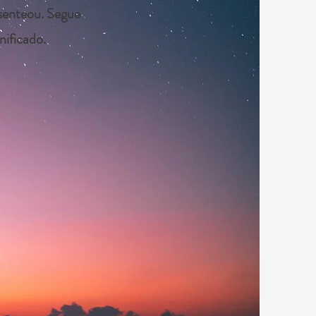
senteou. Segue
nificado.