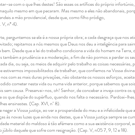
tar-se com o que lhes destes! São esses os
artífices do próprio infortúnio
s naquilo mesmo em que pecaram. Mas mesmo a
eles não abandonais, por
tendeis a mão providencial, desde que, como filho pródigo,
 V, n° 4).
te, perguntemos se ela é
a nossa própria obra; a cada desgraça que nos ati
evitado; repitamos a nós
mesmos que Deus nos deu a inteligência para sai
la bem. Desde que a lei do
trabalho condiciona a vida do homem na Terra, 
nos também a prudência e a
moderação, a fim de não pormos a perder os seu
ada dia, ou seja, os meios
de adquirir pelo trabalho as coisas necessárias,
 Se estivermos impossibilitados de trabalhar, que confiemos na
Vossa divina
r-nos com as mais duras
privações, não obstante os nossos esforços, ace
 podido cometer nesta
vida ou numa vida anterior, porque sabemos que sois
ais sem causa.
Preservai-nos, oh! Senhor, de conceber a inveja contra os 
a os que dispõe
do supérfluo, quando nos falta o necessário. Perdoai-lhes
 lhes
ensinastes. (Cap. XVI, n" 8).
de negar a Vossa justiça,
ao ver a prosperidade do mau e a infelicidade que 
as às novas luzes que
ainda nos destes, que a Vossa justiça sempre se cu
idade material do maldoso
é tão efémera como a sua existência corporal, 
 o júbilo daquele que sofre
com resignação. (Cap. V, n05 7, 9, 12 e 18).