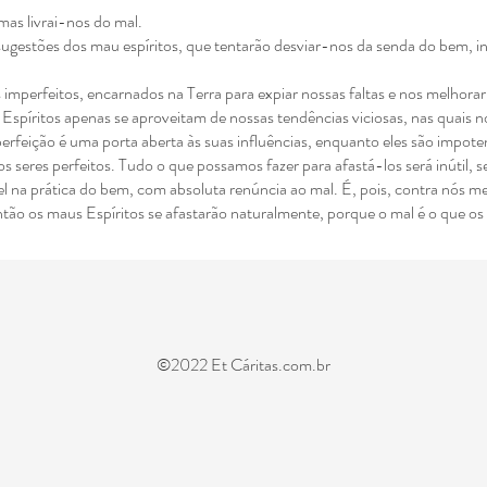
mas livrai-nos do mal.
s sugestões dos mau
espíritos, que tentarão desviar-nos da senda do bem, i
 imperfeitos, encarnados
na Terra para expiar nossas faltas e nos melhor
 Espíritos apenas se
aproveitam de nossas tendências viciosas, nas quais n
perfeição é uma porta
aberta às suas influências, enquanto eles são impote
os seres perfeitos. Tudo o
que possamos fazer para afastá-los será inútil, s
l na prática do bem, com
absoluta renúncia ao mal. É, pois, contra nós 
ntão os maus Espíritos se
afastarão naturalmente, porque o mal é o que os
©2022 Et Cáritas.com.br