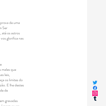
a
prova de uma
um
Ser
, até os
astros
o vos
glorifica nas
de
s males que
as leis,
aça os limites do
azão. E lhe destes
ade de
ssem gravadas
, é porque vos