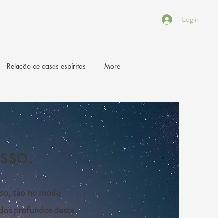
Login
Relação de casas espíritas
More
sso.
sso, tão no modo
ados profundos desta