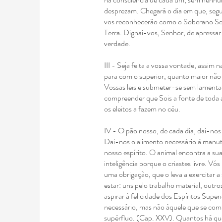
desprezam.
Chegará o dia em que, seg
vos
reconhecerão como o Soberano Sen
Terra.
Dignai-vos, Senhor, de apressar
verdade.
III - Seja feita a vossa vontade, assim
para com o superior, quanto maior não 
Vossas leis e submeter-se sem lament
compreender que Sois a fonte de toda 
os eleitos a fazem no céu.
IV - O pão nosso, de cada dia, dai-nos
Dai-nos o alimento necessário à manute
nosso espírito.
O animal encontra a s
inteligência porque o criastes livre.
Vós 
uma obrigação, que o leva
a exercitar 
estar: uns pelo trabalho
material, outro
aspirar à felicidade dos
Espíritos Super
necessário, mas não àquele que se com
supérfluo. (Cap. XXV).
Quantos há que