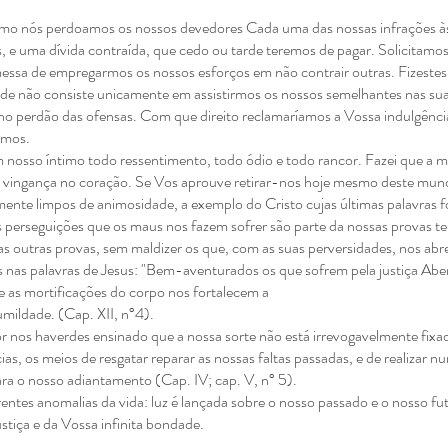
como nós perdoamos os
nossos devedores
Cada uma das nossas infrações às
, e uma dívida contraída, que cedo ou
tarde teremos de pagar. Solicitamos 
omessa de empregarmos os nossos
esforços em não contrair outras.
Fizestes
ade não consiste unicamente em assistirmos os nossos
semelhantes nas sua
no perdão das ofensas. Com que direito
reclamaríamos a Vossa indulgência
amos.
m nosso íntimo todo
ressentimento, todo ódio e todo rancor. Fazei que a 
 vingança no coração. Se
Vos aprouve retirar-nos hoje mesmo deste mund
amente limpos de
animosidade, a exemplo do Cristo cujas últimas palavras 
 perseguições que os maus nos fazem sofrer são parte da
nossas provas t
as outras provas, sem maldizer os que, com as suas
perversidades, nos ab
s nas palavras de Jesus: "Bem-aventurados os
que sofrem pela justiça Abe
 as mortificações do corpo nos fortalecem a
umildade. (Cap. XII, n°4).
or nos haverdes ensinado
que a nossa sorte não está irrevogavelmente fixa
ias, os meios de resgatar
reparar as nossas faltas passadas, e de realizar 
para o nosso adiantamento
(Cap. IV; cap. V, n° 5).
rentes anomalias da vida:
luz é lançada sobre o nosso passado e o nosso f
stiça e da Vossa infinita
bondade.