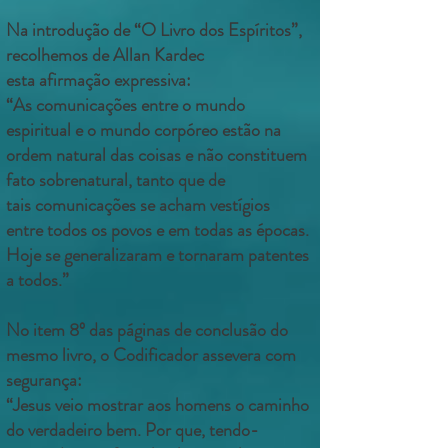
Na introdução de “O Livro dos Espíritos”,
recolhemos de Allan Kardec
esta
afirmação expressiva:
“As comunicações entre o mundo
espiritual e o mundo corpóreo estão na
ordem
natural das coisas e não constituem
fato sobrenatural, tanto que de
tais
comunicações se acham vestígios
entre todos os povos e em todas as épocas.
Hoje se generalizaram e tornaram patentes
a todos.”
No item 8º das páginas de conclusão do
mesmo livro, o Codificador assevera
com
segurança:
“Jesus veio mostrar aos homens o caminho
do verdadeiro bem. Por que, tendo-