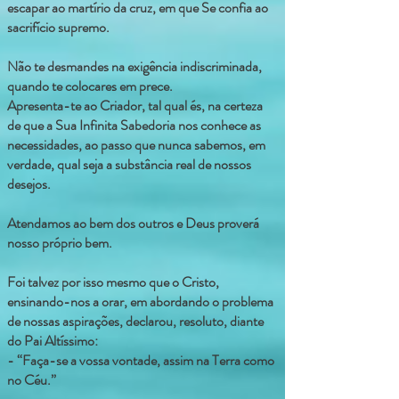
escapar ao martírio da cruz, em que Se confia ao
sacrifício supremo.
Não te desmandes na exigência indiscriminada,
quando te colocares em prece.
Apresenta-te ao Criador, tal qual és, na certeza
de que a Sua Infinita Sabedoria nos conhece as
necessidades, ao passo que nunca sabemos, em
verdade, qual seja a substância real de nossos
desejos.
Atendamos ao bem dos outros e Deus proverá
nosso próprio bem.
Foi talvez por isso mesmo que o Cristo,
ensinando-nos a orar, em abordando o problema
de nossas aspirações, declarou, resoluto, diante
do Pai Altíssimo:
- “Faça-se a vossa vontade, assim na Terra como
no Céu.”