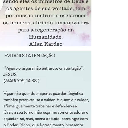
sendo eles os ministros de Deus e
os agentes de sua vontade, têm
por missão instruir e esclarecer
os homens, abrindo uma nova era
para a regeneração da
Humanidade.
Allan Kardec
EVITANDO A TENTAÇÃO
“Vigiai e orai para não entrardes em tentação”.
JESUS
(MARCOS, 14:38.)
Vigiar não quer dizer apenas guardar. Significa
também precaver-se e cuidar. E quem diz cuidar,
afirma igualmente trabalhar e defender-se.
Orar, a seu turno, não exprime somente adorar e
aquietar-se, mas, acima de tudo, comungar com
o Poder Divino, que é crescimento incessante