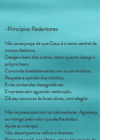
-Princípios Redentores
Não se esqueça de que Deus é o tema central de
nossos destinos.
Deseje o bem dos outros, tanto quanto deseja o
próprio bem.
Concorde imediatamente com os adversários.
Respeite a opinião dos vizinhos.
Evite contendas desagradáveis.
Empreste sem aguardar restituição.
Dê seu concurso às boas obras, com alegria.
Não se preocupe com os caluniadores. Agradeça
ao inimigo pelo valor que ele lhe atribui.
Ajude as crianças.
Não desampare os velhos e doentes.
Pense em você, por último, em qualquer jogo de