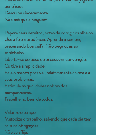
benefícios.
Desculpe sinceramente.
Não critique a ninguém.
Repare seus defeitos, antes de corrigir os alheios.
Use a fé e a prudência. Aprenda a semear,
preparando boa ceifa. Não peça uvas ao
espinheiro.
Liberte-se do peso de excessivas convenções.
Cultive a simplicidade.
Fale o menos possível, relativamente a você e a
seus problemas.
Estimule as qualidades nobres dos
companheiros.
Trabalhe no bem de todos.
Valorize o tempo.
Metodize o trabalho, sabendo que cada dia tem
as suas obrigações.
Não se aflija.