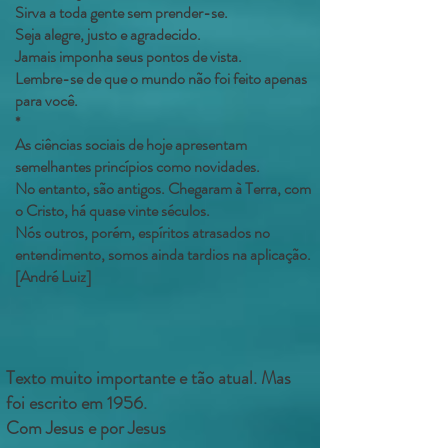
Sirva a toda gente sem prender-se.
Seja alegre, justo e agradecido.
Jamais imponha seus pontos de vista.
Lembre-se de que o mundo não foi feito apenas
para você.
*
As ciências sociais de hoje apresentam
semelhantes princípios como novidades.
No entanto, são antigos. Chegaram à Terra, com
o Cristo, há quase vinte séculos.
Nós outros, porém, espíritos atrasados no
entendimento, somos ainda tardios na aplicação.
[André Luiz]
Texto muito importante e tão atual. Mas
foi escrito em 1956.
Com Jesus e por Jesus