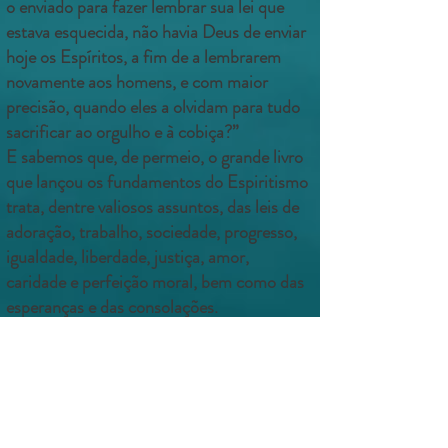
o
enviado para fazer lembrar sua lei que
estava esquecida, não havia Deus
de enviar
hoje os Espíritos, a fim de a lembrarem
novamente aos homens,
e com maior
precisão, quando eles a olvidam para tudo
sacrificar ao
orgulho e à cobiça?”
E sabemos que, de permeio, o grande livro
que lançou os fundamentos do
Espiritismo
trata, dentre valiosos assuntos, das leis de
adoração, trabalho,
sociedade, progresso,
igualdade, liberdade, justiça, amor,
caridade e
perfeição moral, bem como das
esperanças e das consolações.
Reportamo-nos a tais referências para
recordar que o fenômeno espírita
sempre
esteve presente no mundo, em todos os
lances evolutivos da
Humanidade, e que